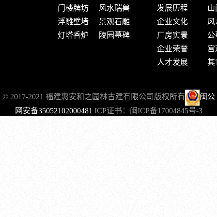
门楼牌坊
风水瑞兽
发展历程
山
浮雕壁堵
景观石雕
企业文化
风
灯塔香炉
陵园墓碑
厂房实景
公
企业荣誉
宫
人才发展
其
© 2017-2021 福建惠安和之园林古建有限公司版权所有
闽公
网安备35052102000481
ICP证书：
闽ICP备17004845号-3