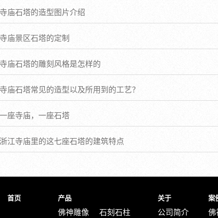
寺庙石塔的造型图片介绍
寺庙景区石塔的定制
寺庙石塔的雕刻风格是怎样的
寺庙石塔常见的造型以及所用到的工艺？
一座寺庙，一座石塔
浙江寺庙里的这七座石塔的建筑特点
首页
产品
关于
案
佛神雕像
石刻石柱
公司简介
佛