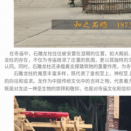
在寺庙中，石雕龙柱往往被安置在显眼的位置，如大殿前
龙柱的存在，不仅为寺庙增添了庄重的氛围，更以其独特的
认同。同时，石雕龙柱还承载着支撑建筑物的重要作用，为寺
石雕龙柱的寓意丰富多样，既代表了皇权至上、神权至
的向往和追求。龙作为中国传统文化中的吉祥之物，代表着
既是对龙这一神圣生物的崇拜和敬仰，也是对寺庙文化和信仰