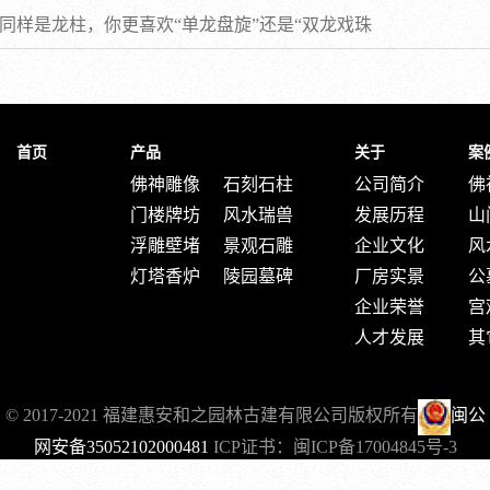
同样是龙柱，你更喜欢“单龙盘旋”还是“双龙戏珠
首页
产品
关于
案
佛神雕像
石刻石柱
公司简介
佛
门楼牌坊
风水瑞兽
发展历程
山
浮雕壁堵
景观石雕
企业文化
风
灯塔香炉
陵园墓碑
厂房实景
公
企业荣誉
宫
人才发展
其
© 2017-2021 福建惠安和之园林古建有限公司版权所有
闽公
网安备35052102000481
ICP证书：
闽ICP备17004845号-3