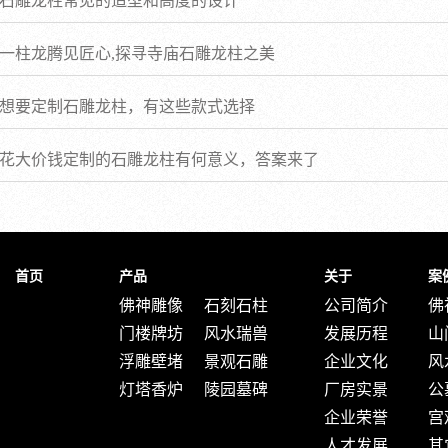
石雕龙柱常见的造型和高度的设计
一柱龙腾见匠心,探寻寺庙石雕龙柱之美
想要定制石雕龙柱，有这些款式选择
花大价钱定制的石雕龙柱有何意义，答案来了
首页
产品
关于
案
佛神雕像
石刻石柱
公司简介
佛
门楼牌坊
风水瑞兽
发展历程
山
浮雕壁堵
景观石雕
企业文化
风
灯塔香炉
陵园墓碑
厂房实景
公
企业荣誉
宫
人才发展
其