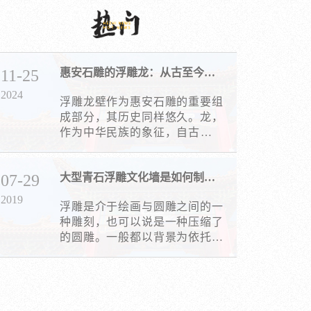
11-25
惠安石雕的浮雕龙：从古至今的艺术魅力
2024
浮雕龙壁作为惠安石雕的重要组
成部分，其历史同样悠久。龙，
作为中华民族的象征，自古以来
就被视为吉祥、力量和威严的化
身。
07-29
大型青石浮雕文化墙是如何制作以及用途
2019
浮雕是介于绘画与圆雕之间的一
种雕刻，也可以说是一种压缩了
的圆雕。一般都以背景为依托，
是主题与背景溶为一体的雕刻。
一座照壁一般由座、身、顶三个
部分组成。底座一般为须弥座或
是简单的一字型座，不同材质的