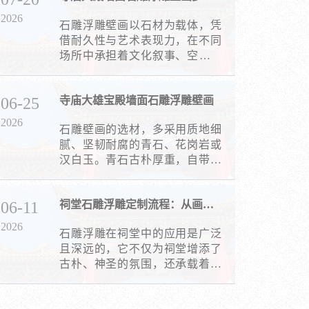
2026
石雕浮雕壁画以石材为载体，凭
借耐久性与艺术表现力，在不同
场所中承担着文化叙事、空间装
饰与精神象征的多重角色，适配
场景需求的同时，彰显独特地域
06-25
寺庙大雄宝殿墙面石雕浮雕壁画
与人文内涵。
2026
石雕壁画的选材，多采用质地细
腻、坚韧耐腐的青石、花岗岩或
汉白玉。青石古朴厚重，自带沉
稳古韵，与古建砖瓦木构完美相
融；汉白玉纯净温润，常用于雕
06-11
祠堂石雕浮雕定制流程：从画稿到成品
刻佛菩萨圣像，映衬佛法的清净
庄严。这些石材历经风雨侵蚀而
2026
石雕浮雕在祠堂中的应用是广泛
不易损毁。
且深远的，它不仅为祠堂增添了
古朴、神圣的氛围，还承载着丰
富的文化内涵和象征意义。