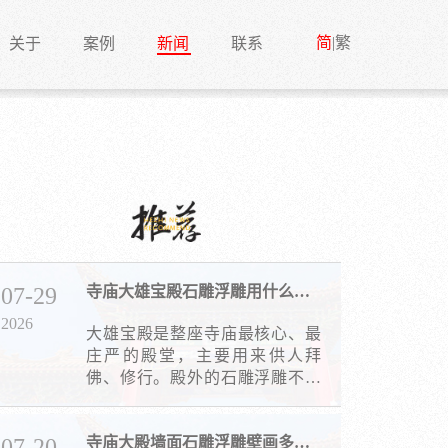
简
|
繁
关于
案例
新闻
联系
07-29
寺庙大雄宝殿石雕浮雕用什么题材？
2026
大雄宝殿是整座寺庙最核心、最
庄严的殿堂，主要用来供人拜
佛、修行。殿外的石雕浮雕不只
是简单的装饰，更是佛教文化、
传统审美和吉祥寓意的结合。
07-20
寺庙大殿墙面石雕浮雕壁画多少钱一平米？看这几点