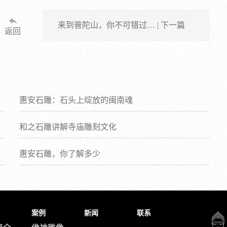
来到普陀山，你不可错过… | 下一篇
返回
惠安石雕：石头上绽放的闽南魂
和之石雕讲解寺庙雕刻文化
惠安石雕，你了解多少
案例
新闻
联系