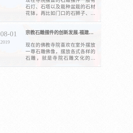
现在寺院摆置的石雕摆件一般有
存在并不断更新着，更多的则是
石灯、石塔以及栽种盆栽的石材
以一种石雕产品的形式，走进人
花钵，再比如门口的石狮子、石
们的…
雕大象，山脚下的入口山门，当
然还有很多其他的一些石制品，
08-01
宗教石雕摆件的创新发展-福建石雕厂
这些都是为了让百年甚至千年以
后的后人看到如今的人们为寺院
2019
现在的佛教寺院喜欢在室外摆放
作出的贡献。
一尊石雕佛像，摆放各式各样的
石雕，就是寺院石雕文化的体
现。这种文化不仅仅限于单纯的
文字、语言、图案、雕像而已，
还在于不同的是艺术表现形态、
文化构成极其历史渊源。正常来
看，佛教寺院的石雕文化包含以
下几个元素：首先是文字。寺院
中可以…