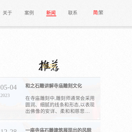
简
|
繁
关于
案例
新闻
联系
05-04
和之石雕讲解寺庙雕刻文化
2023
在寺庙雕刻中,雕刻师通常会采用
圆润、细腻的线条和形态,以表现
出佛像的安详、柔和和慈悲为怀
的特点。
12-28
一座寺庙石雕建筑展现出的风貌