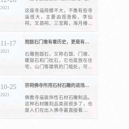
2021
这座寺庙规模不大，不像有些寺
庙很大，主要由观音殿、李仙
祠、文昌祠、三宝殿，海月楼、
醒园等建筑组成。
11-17
抱鼓石门墩有着历史，更是有着特别的寓意
2021
石雕抱鼓石，又称石鼓、门墩、
螺鼓石和门枕石，它也是放在住
宅、山门等建筑的门槛处，可经
稳固大门和门槛的作用。
10-25
宗祠佛寺所用石材石雕的进场流程
2021
佛教寺庙装饰性石材石雕制品。
这种石材雕刻品类就很多了，也
是人们在出入佛寺最直接看到的
石材石雕制品。如装在大门两侧
的对联，安装在墙上的石窗花、