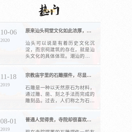
窗套、浮雕墙、装饰浮雕板等。
10-06
原来汕头祠堂文化如此浓厚，有哪些特色呢
2020
汕头可以说是有着历史文化沉
淀，而宗祠建筑的存在，就是汕
头文化的具体体现。潮汕的祠堂
虽有私祠、宗祠、祖祠和家庙之
分，但是习惯上都可以称祠堂。
11-18
宗教庙宇里的石雕摆件，尽显石雕艺术风采
2019
石雕是一种以天然原石为材料，
通过雕、凿、刻之手法而完成的
雕刻品。过去，人们称之为石雕
艺术品。最早起源于汉朝时期，
是我国的文化瑰宝。虽然，现代
08-01
普通人觉得贵，寺院却很喜欢的石雕摆件
社会已经将其工业化，但还是有
一小部分石雕艺术品在文化圈内
2019