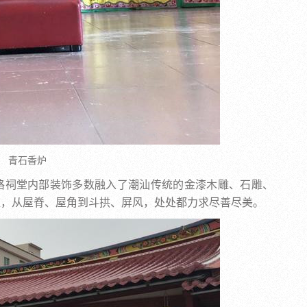
青石香炉
格祠堂内部装饰多数融入了潮汕传统的金漆木雕、石雕、
雅，从屋脊、屋角到斗拱、屏风，处处都力求尽善尽美。