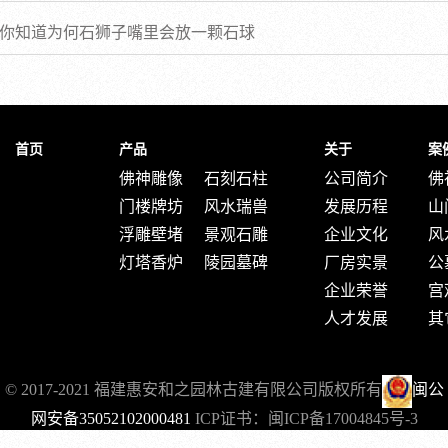
你知道为何石狮子嘴里会放一颗石球
首页
产品
关于
案
佛神雕像
石刻石柱
公司简介
佛
门楼牌坊
风水瑞兽
发展历程
山
浮雕壁堵
景观石雕
企业文化
风
灯塔香炉
陵园墓碑
厂房实景
公
企业荣誉
宫
人才发展
其
© 2017-2021 福建惠安和之园林古建有限公司版权所有
闽公
网安备35052102000481
ICP证书：
闽ICP备17004845号-3